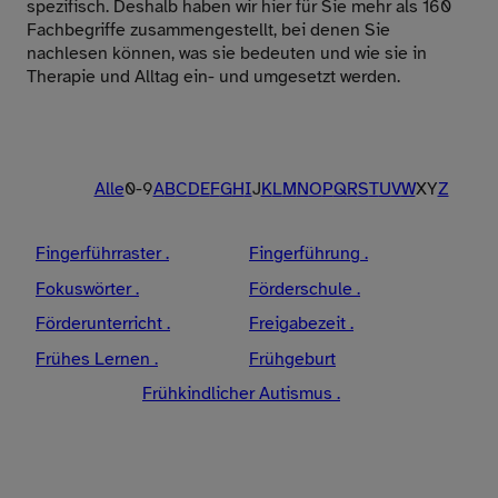
spezifisch. Deshalb haben wir hier für Sie mehr als 160
Fachbegriffe zusammengestellt, bei denen Sie
nachlesen können, was sie bedeuten und wie sie in
Therapie und Alltag ein- und umgesetzt werden.
Alle
0-9
A
B
C
D
E
F
G
H
I
J
K
L
M
N
O
P
Q
R
S
T
U
V
W
X
Y
Z
Fingerführraster .
Fingerführung .
Fokuswörter .
Förderschule .
Förderunterricht .
Freigabezeit .
Frühes Lernen .
Frühgeburt
Frühkindlicher Autismus .