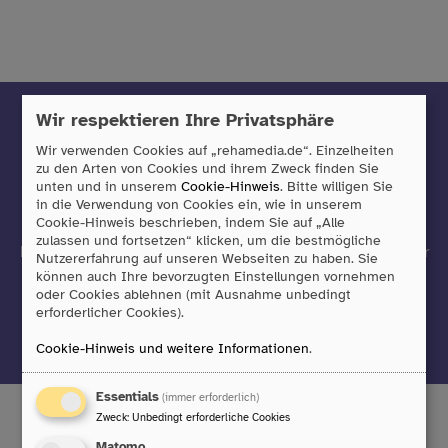
Wir respektieren Ihre Privatsphäre
Mit unserem Newsletter sind Sie
Wir verwenden Cookies auf „rehamedia.de“. Einzelheiten
immer auf dem neuesten Stand
zu den Arten von Cookies und ihrem Zweck finden Sie
unten und in unserem
Cookie-Hinweis
. Bitte willigen Sie
in die Verwendung von Cookies ein, wie in unserem
Sie möchten über neue Produkte informiert werden oder
Cookie-Hinweis beschrieben, indem Sie auf „Alle
einfach immer auf dem neuesten Stand sein?
zulassen und fortsetzen“ klicken, um die bestmögliche
Dann freuen wir uns, wenn Sie sich zu unserem Newsletter
Nutzererfahrung auf unseren Webseiten zu haben. Sie
anmelden!
können auch Ihre bevorzugten Einstellungen vornehmen
oder Cookies ablehnen (mit Ausnahme unbedingt
erforderlicher Cookies).
Jetzt anmelden
Cookie-Hinweis und weitere Informationen
.
Essentials
(immer erforderlich)
Zweck
:
Unbedingt erforderliche Cookies
Matomo