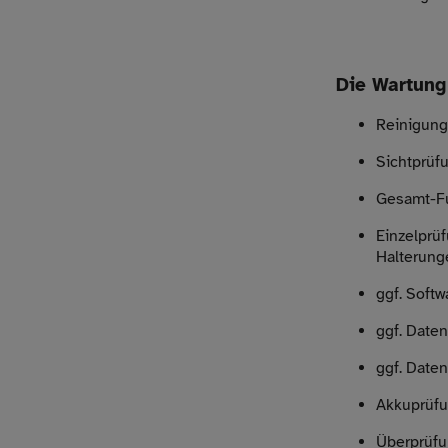
Die Wartung
Reinigung
Sichtprüf
Gesamt-Fu
Einzelprü
Halterung
ggf. Softw
ggf. Date
ggf. Date
Akkuprüf
Überprüfu