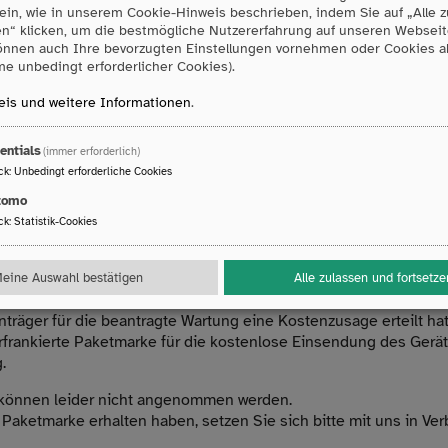
ein, wie in unserem Cookie-Hinweis beschrieben, indem Sie auf „Alle 
nd teilen uns bitte mit, welche Komponenten (Gerät, Haltesystem
en“ klicken, um die bestmögliche Nutzererfahrung auf unseren Webseit
Wir erstellen für Sie einen Kostenvoranschlag und reichen diesen
önnen auch Ihre bevorzugten Einstellungen vornehmen oder Cookies 
in.
e unbedingt erforderlicher Cookies).
nversicherung/
Beihilfestelle/Integrationsamt/sonstige Kos
is und weitere Informationen
.
bitte Bescheid, wenn Sie eine Wartung wahrnehmen möchten (bi
be, z. B. Gerät mit Haltesystem, nur Gerät etc.). Wir erstellen 
entials
(immer erforderlich)
 Kostenvoranschlag, den Sie bei Ihrem Kostenträger einreiche
ck
:
Unbedingt erforderliche Cookies
uns bitte, sobald Sie die Bewilligung vorliegen haben.
tomo
ck
:
Statistik-Cookies
ach Kostenzusage
eine Auswahl bestätigen
Alle zulassen und fortsetze
träger für die beantragte Wartung eine Kostenzusage erteilt hat
rfrankierte Paketmarke für die kostenlose Einsendung des Gerä
.
 können leider nicht angenommen werden.
Paketmarke erhalten haben, setzen Sie sich bitte mit uns in Ver