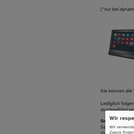
(*nur bei dyna
Sie können die 
Lediglich folge
durchgeführt we
Wir respe
Gesetzliche K
Senden Sie uns 
Wir verwende
Zweck finde
(falls vorhande