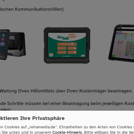
mischen Kommunikationshilfen)
Wartung Ihres Hilfsmittels über Ihren Kostenträger beantragen.
nde Schritte müssen bei einer Beantragung beim jeweiligen Kos
rden:
ktieren Ihre Privatsphäre
rankenkasse:
bitte ein Rezept über die „Wartung der Kommunikationshilfe + 
n Cookies auf „rehamedia.de“. Einzelheiten zu den Arten von Cookies
n Sie unten und in unserem
Cookie-Hinweis
. Bitte willigen Sie in die 
n) bzw. „Wartung der Umfeldsteuerung/der Eingabehilfe + Haltesy