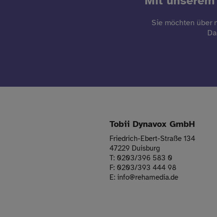
Mit unserem 
Sie möchten über n
Da
Tobii Dynavox GmbH
Friedrich-Ebert-Straße 134
47229 Duisburg
T:
0203/396 583 0
F:
0203/393 444 98
E:
info
@
rehamedia.de