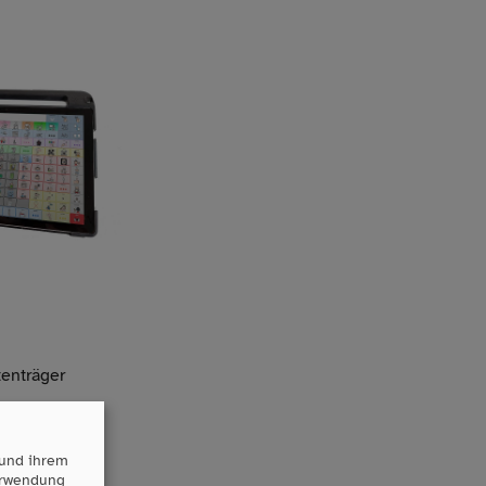
tenträger
Haltesystem“
 und ihrem
Verwendung
stem“ (falls