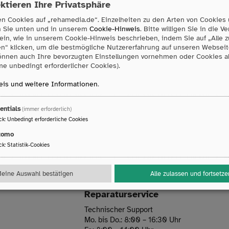
ktieren Ihre Privatsphäre
n Cookies auf „rehamedia.de“. Einzelheiten zu den Arten von Cookies
n Sie unten und in unserem
Cookie-Hinweis
. Bitte willigen Sie in die 
ein, wie in unserem Cookie-Hinweis beschrieben, indem Sie auf „Alle 
en“ klicken, um die bestmögliche Nutzererfahrung auf unseren Webseit
önnen auch Ihre bevorzugten Einstellungen vornehmen oder Cookies 
Newsletter sind Sie immer auf dem n
e unbedingt erforderlicher Cookies).
is und weitere Informationen
.
eue Produkte informiert werden oder einfach immer auf dem n
nn freuen wir uns, wenn Sie sich zu unserem Newsletter anmeld
entials
(immer erforderlich)
ck
:
Unbedingt erforderliche Cookies
Jetzt anmelden
tomo
ck
:
Statistik-Cookies
eine Auswahl bestätigen
Alle zulassen und fortsetze
Reparaturservice
Technischer Support
Mo. bis Do.: 8:00 – 16:30 Uhr