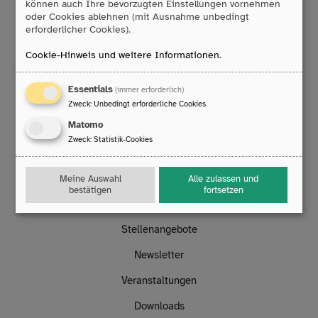
können auch Ihre bevorzugten Einstellungen vornehmen
F:
0203/393 444 98
oder Cookies ablehnen (mit Ausnahme unbedingt
E:
info
@
rehamedia.de
erforderlicher Cookies).
Cookie-Hinweis und weitere Informationen
.
Reparaturservice
Technischer Support
Essentials
(immer erforderlich)
Mo. bis Do.: 8:00 – 16:30 Uhr
Zweck
:
Unbedingt erforderliche Cookies
Fr.: 8:00 – 14:00 Uhr
T:
0203/396 583 63
Matomo
E:
technik
@
rehamedia.de
Zweck
:
Statistik-Cookies
Links
Meine Auswahl
Alle zulassen und
bestätigen
fortsetzen
Kontakt
Stellenangebote
Newsletter
Veranstaltungen
Downloads