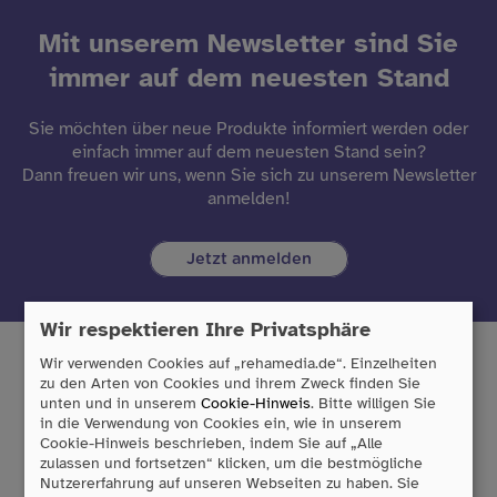
Mit unserem Newsletter sind Sie
immer auf dem neuesten Stand
Sie möchten über neue Produkte informiert werden oder
einfach immer auf dem neuesten Stand sein?
Dann freuen wir uns, wenn Sie sich zu unserem Newsletter
anmelden!
Jetzt anmelden
Wir respektieren Ihre Privatsphäre
Wir verwenden Cookies auf „rehamedia.de“. Einzelheiten
zu den Arten von Cookies und ihrem Zweck finden Sie
unten und in unserem
Cookie-Hinweis
. Bitte willigen Sie
Tobii Dynavox GmbH
in die Verwendung von Cookies ein, wie in unserem
Friedrich-Ebert-Straße 134
Cookie-Hinweis beschrieben, indem Sie auf „Alle
47229 Duisburg
zulassen und fortsetzen“ klicken, um die bestmögliche
Nutzererfahrung auf unseren Webseiten zu haben. Sie
T:
0203/396 583 0