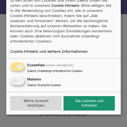
zu den Arten von Cookies und ihrem Zweck finden Sie
unten und in unserem
Cookie-Hinweis
. Bitte willigen Sie
in die Verwendung von Cookies ein, wie in unserem
Cookie-Hinweis beschrieben, indem Sie auf „Alle
zulassen und fortsetzen“ klicken, um die bestmögliche
Nutzererfahrung auf unseren Webseiten zu haben. Sie
können auch Ihre bevorzugten Einstellungen vornehmen
Tobii Dynavox GmbH
oder Cookies ablehnen (mit Ausnahme unbedingt
erforderlicher Cookies).
Friedrich-Ebert-Straße 134
47229 Duisburg
Cookie-Hinweis und weitere Informationen
.
T:
0203/396 583 0
F:
0203/393 444 98
Essentials
(immer erforderlich)
E:
info
@
rehamedia.de
Zweck
:
Unbedingt erforderliche Cookies
Matomo
Reparaturservice
Zweck
:
Statistik-Cookies
Technischer Support
Mo. bis Do.: 8:00 – 16:30 Uhr
Meine Auswahl
Alle zulassen und
Fr.: 8:00 – 14:00 Uhr
bestätigen
fortsetzen
T:
0203/396 583 63
E:
technik
@
rehamedia.de