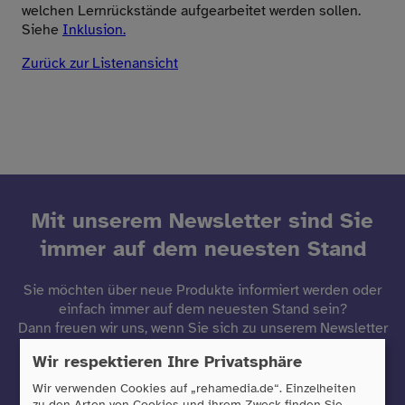
welchen Lernrückstände aufgearbeitet werden sollen.
Siehe
Inklusion.
Zurück zur Listenansicht
Mit unserem Newsletter sind Sie
immer auf dem neuesten Stand
Sie möchten über neue Produkte informiert werden oder
einfach immer auf dem neuesten Stand sein?
Dann freuen wir uns, wenn Sie sich zu unserem Newsletter
anmelden!
Wir respektieren Ihre Privatsphäre
Wir verwenden Cookies auf „rehamedia.de“. Einzelheiten
Jetzt anmelden
zu den Arten von Cookies und ihrem Zweck finden Sie