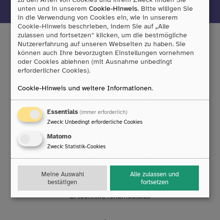
unten und in unserem
Cookie-Hinweis
. Bitte willigen Sie
in die Verwendung von Cookies ein, wie in unserem
Cookie-Hinweis beschrieben, indem Sie auf „Alle
zulassen und fortsetzen“ klicken, um die bestmögliche
Nutzererfahrung auf unseren Webseiten zu haben. Sie
können auch Ihre bevorzugten Einstellungen vornehmen
Tobii Dynavox GmbH
oder Cookies ablehnen (mit Ausnahme unbedingt
erforderlicher Cookies).
Friedrich-Ebert-Straße 134
47229 Duisburg
Cookie-Hinweis und weitere Informationen
.
T:
0203/396 583 0
F:
0203/393 444 98
Essentials
(immer erforderlich)
E:
info
@
rehamedia.de
Zweck
:
Unbedingt erforderliche Cookies
Matomo
Reparaturservice
Zweck
:
Statistik-Cookies
Technischer Support
Mo. bis Do.: 8:00 – 16:30 Uhr
Meine Auswahl
Alle zulassen und
Fr.: 8:00 – 14:00 Uhr
bestätigen
fortsetzen
T:
0203/396 583 63
E:
technik
@
rehamedia.de