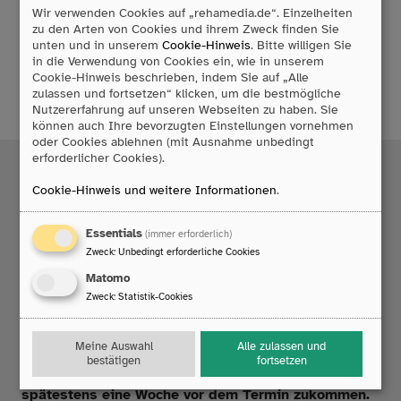
Wir verwenden Cookies auf „rehamedia.de“. Einzelheiten
Privat Versicherte bitten wir um eine direkte
zu den Arten von Cookies und ihrem Zweck finden Sie
Kontaktaufnahme mit unserem Büro, da die Abläufe
unten und in unserem
Cookie-Hinweis
. Bitte willigen Sie
sich hier anders gestalten.
in die Verwendung von Cookies ein, wie in unserem
Cookie-Hinweis beschrieben, indem Sie auf „Alle
zulassen und fortsetzen“ klicken, um die bestmögliche
Nutzererfahrung auf unseren Webseiten zu haben. Sie
können auch Ihre bevorzugten Einstellungen vornehmen
oder Cookies ablehnen (mit Ausnahme unbedingt
erforderlicher Cookies).
RehaMedia Beratungstag
Cookie-Hinweis und weitere Informationen
.
Der RehaMedia-Beratungstag gibt Ihnen die
Möglichkeit, eine/n unserer Berater_innen für einen
Essentials
(immer erforderlich)
ganzen Tag zu Beratungszwecken in Ihre Einrichtung
Zweck
:
Unbedingt erforderliche Cookies
einzuladen. Zusätzlich kann die Zeit aber auch für kurze
Matomo
Fragen oder technischen Support genutzt werden. Die
Zweck
:
Statistik-Cookies
inhaltliche Gestaltung dieses Tages bleibt somit in Ihren
Händen.
Meine Auswahl
Alle zulassen und
Bitte lassen Sie uns hierfür unseren Fragebogen
und
bestätigen
fortsetzen
– bei Bedarf – auch eine Bevollmächtigung bis
spätestens eine Woche vor dem Termin zukommen.