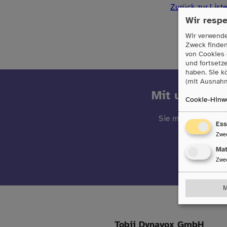
Zurück zur List
Wir respe
Wir verwende
Zweck finde
von Cookies 
und fortsetz
haben. Sie k
(mit Ausnahm
Mit unserem 
Cookie-Hinwe
Sie möchten über n
Ess
Da
Zwe
Ma
Zwe
M
Tobii Dynavox GmbH