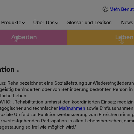
Mein Benut
 Produkte
Über Uns
Glossar und Lexikon
News
Arbeiten
Leben
tion .
kurz: Reha bezeichnet eine Sozialleistung zur Wiedereingliederun
 geistig behinderten oder von Behinderung bedrohten Person in 
tliche Leben.
 WHO: „Rehabilitation umfasst den koordinierten Einsatz medizini
dagogischer und technischer
Maßnahmen
sowie Einflussnahmen 
soziale Umfeld zur Funktionsverbesserung zum Erreichen einer
zur weitestgehenden Partizipation in allen Lebensbereichen, dami
gestaltung so frei wie möglich wird."