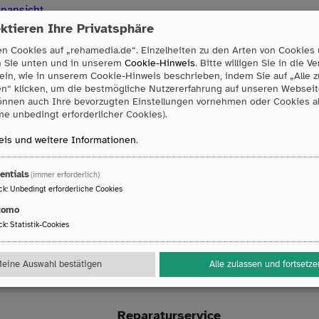
enansicht
ktieren Ihre Privatsphäre
n Cookies auf „rehamedia.de“. Einzelheiten zu den Arten von Cookies
n Sie unten und in unserem
Cookie-Hinweis
. Bitte willigen Sie in die 
ein, wie in unserem Cookie-Hinweis beschrieben, indem Sie auf „Alle 
en“ klicken, um die bestmögliche Nutzererfahrung auf unseren Webseit
önnen auch Ihre bevorzugten Einstellungen vornehmen oder Cookies 
e unbedingt erforderlicher Cookies).
Newsletter sind Sie immer auf dem n
is und weitere Informationen
.
eue Produkte informiert werden oder einfach immer auf dem n
entials
(immer erforderlich)
nn freuen wir uns, wenn Sie sich zu unserem Newsletter anmeld
ck
:
Unbedingt erforderliche Cookies
tomo
Jetzt anmelden
ck
:
Statistik-Cookies
eine Auswahl bestätigen
Alle zulassen und fortsetze
Reparaturservice