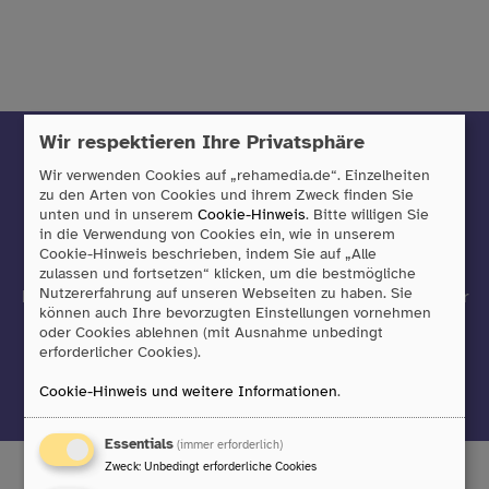
Wir respektieren Ihre Privatsphäre
Mit unserem Newsletter sind Sie
Wir verwenden Cookies auf „rehamedia.de“. Einzelheiten
immer auf dem neuesten Stand
zu den Arten von Cookies und ihrem Zweck finden Sie
unten und in unserem
Cookie-Hinweis
. Bitte willigen Sie
in die Verwendung von Cookies ein, wie in unserem
Sie möchten über neue Produkte informiert werden oder
Cookie-Hinweis beschrieben, indem Sie auf „Alle
einfach immer auf dem neuesten Stand sein?
zulassen und fortsetzen“ klicken, um die bestmögliche
Nutzererfahrung auf unseren Webseiten zu haben. Sie
Dann freuen wir uns, wenn Sie sich zu unserem Newsletter
können auch Ihre bevorzugten Einstellungen vornehmen
anmelden!
oder Cookies ablehnen (mit Ausnahme unbedingt
erforderlicher Cookies).
Jetzt anmelden
Cookie-Hinweis und weitere Informationen
.
Essentials
(immer erforderlich)
Zweck
:
Unbedingt erforderliche Cookies