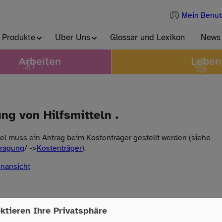
Mein Benut
 Produkte
Über Uns
Glossar und Lexikon
News
Arbeiten
Leben
ng von Hilfsmitteln .
ttel muss ein Antrag beim Kostenträger gestellt werden (siehe
tragung
/ ->
Kostenträger
).
enansicht
ktieren Ihre Privatsphäre