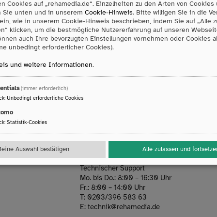
n Cookies auf „rehamedia.de“. Einzelheiten zu den Arten von Cookies
n Sie unten und in unserem
Cookie-Hinweis
. Bitte willigen Sie in die 
ein, wie in unserem Cookie-Hinweis beschrieben, indem Sie auf „Alle 
Newsletter sind Sie immer auf dem n
en“ klicken, um die bestmögliche Nutzererfahrung auf unseren Webseit
önnen auch Ihre bevorzugten Einstellungen vornehmen oder Cookies 
e unbedingt erforderlicher Cookies).
eue Produkte informiert werden oder einfach immer auf dem n
nn freuen wir uns, wenn Sie sich zu unserem Newsletter anmeld
is und weitere Informationen
.
entials
(immer erforderlich)
Jetzt anmelden
ck
:
Unbedingt erforderliche Cookies
tomo
ck
:
Statistik-Cookies
eine Auswahl bestätigen
Alle zulassen und fortsetze
Reparaturservice
Technischer Support
Mo. bis Do.: 8:00 – 16:30 Uhr
Fr.: 8:00 – 14:00 Uhr
T:
0203/396 583 63
E:
technik
@
rehamedia.de