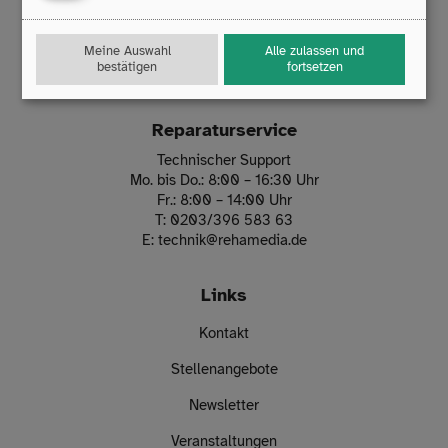
47229 Duisburg
T:
0203/396 583 0
Meine Auswahl
Alle zulassen und
F:
0203/393 444 98
bestätigen
fortsetzen
E:
info
@
rehamedia.de
Reparaturservice
Technischer Support
Mo. bis Do.: 8:00 – 16:30 Uhr
Fr.: 8:00 – 14:00 Uhr
T:
0203/396 583 63
E:
technik
@
rehamedia.de
Links
Kontakt
Stellenangebote
Newsletter
Veranstaltungen