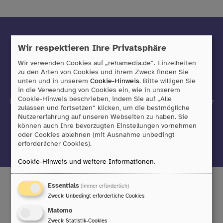
Mit unserem Newsletter sind Sie
Wir respektieren Ihre Privatsphäre
immer auf dem neuesten Stand
Wir verwenden Cookies auf „rehamedia.de“. Einzelheiten
zu den Arten von Cookies und ihrem Zweck finden Sie
Sie möchten über neue Produkte informiert werden oder
unten und in unserem
Cookie-Hinweis
. Bitte willigen Sie
in die Verwendung von Cookies ein, wie in unserem
einfach immer auf dem neuesten Stand sein?
Cookie-Hinweis beschrieben, indem Sie auf „Alle
Dann freuen wir uns, wenn Sie sich zu unserem Newsletter
zulassen und fortsetzen“ klicken, um die bestmögliche
anmelden!
Nutzererfahrung auf unseren Webseiten zu haben. Sie
können auch Ihre bevorzugten Einstellungen vornehmen
oder Cookies ablehnen (mit Ausnahme unbedingt
Jetzt anmelden
erforderlicher Cookies).
Cookie-Hinweis und weitere Informationen
.
Essentials
(immer erforderlich)
Zweck
:
Unbedingt erforderliche Cookies
Tobii Dynavox GmbH
Matomo
Friedrich-Ebert-Straße 134
Zweck
:
Statistik-Cookies