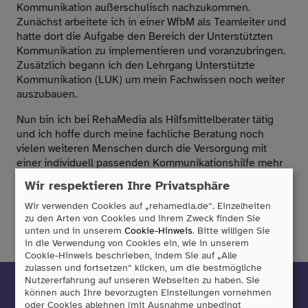
Kommunikation außerschulisch nachzukommen.
Zunächst arbeitete ich in einer WfbM als Teamleiter und
hatte dort die Aufgabe den Bereich der Unterstützten
Kommunikation zu implementieren und voranzubringen.
Zusätzlich begann ich den Lehrgang Unterstützte
Kommunikation (LUK) um mein Fachwissen noch weiter
auszubauen.
Nun bin ich bei RehaMedia als Hilfsmittelberater tätig
und ich hoffe durch meine fachliche Beratung noch
vielen weiteren Menschen durch die Versorgung mit
einer individuell passenden Kommunikationshilfe mehr
Teilhabe und Selbstbestimmung zu ermöglichen.
Wir respektieren Ihre Privatsphäre
Wir verwenden Cookies auf „rehamedia.de“. Einzelheiten
zu den Arten von Cookies und ihrem Zweck finden Sie
unten und in unserem
Cookie-Hinweis
. Bitte willigen Sie
in die Verwendung von Cookies ein, wie in unserem
Cookie-Hinweis beschrieben, indem Sie auf „Alle
zulassen und fortsetzen“ klicken, um die bestmögliche
Nutzererfahrung auf unseren Webseiten zu haben. Sie
Mit unserem Newsletter sind Sie
können auch Ihre bevorzugten Einstellungen vornehmen
oder Cookies ablehnen (mit Ausnahme unbedingt