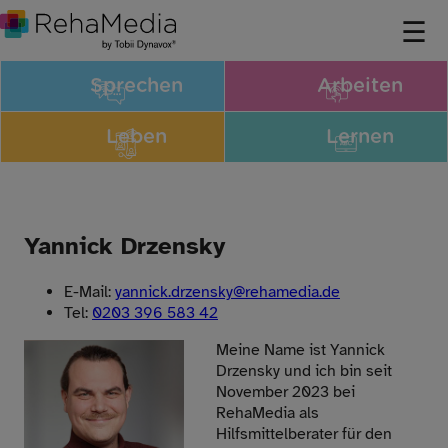
Sprechen
Arbeiten
Leben
Lernen
Yannick Drzensky
E-Mail:
yannick.drzensky
@
rehamedia.de
Tel:
0203 396 583 42
Meine Name ist Yannick
Drzensky und ich bin seit
November 2023 bei
RehaMedia als
Hilfsmittelberater für den