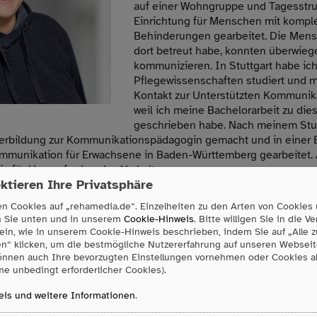
auf einer Wohngruppe und Tagesstruk
Einrichtung für Menschen mit kompl
Behinderungen gearbeitet. Die Mensc
dort betreut habe, konnten überwiege
kommunizieren. In Stuttgart habe ic
Pflegewissenschaften studiert und 
Kontakt zur Unterstützten Kommunik
weil ich meine Bachelorarbeit zu d
geschrieben habe. Nach meinem Stu
terbildung zur Kommunikationspädagogin gemacht und in einer 
ommunikation für Erwachsene in Baden-Württemberg gearbeitet.
rin für Herausforderndes Verhalten.
ktieren Ihre Privatsphäre
 mehrere Jahre mit einer Person zusammengelebt, welche aufgr
n Cookies auf „rehamedia.de“. Einzelheiten zu den Arten von Cookies
nd einer Aphasie nicht mehr ausreichend verbal kommunizieren 
n Sie unten und in unserem
Cookie-Hinweis
. Bitte willigen Sie in die 
ein, wie in unserem Cookie-Hinweis beschrieben, indem Sie auf „Alle 
 Möglichkeiten und Hilfsmittel der Unterstützten Kommunikation
en“ klicken, um die bestmögliche Nutzererfahrung auf unseren Webseit
ich Wege zu finden, die es Menschen ermöglicht, mit ihrem Umfe
önnen auch Ihre bevorzugten Einstellungen vornehmen oder Cookies 
on zu treten, damit sie ihre Wünsche und Bedürfnisse selbstb
e unbedingt erforderlicher Cookies).
n. Und genau dies ermöglicht mir meine Tätigkeit bei RehaMedia
is und weitere Informationen
.
gerne in der Natur unterwegs: in den Bergen und an Seen entspa