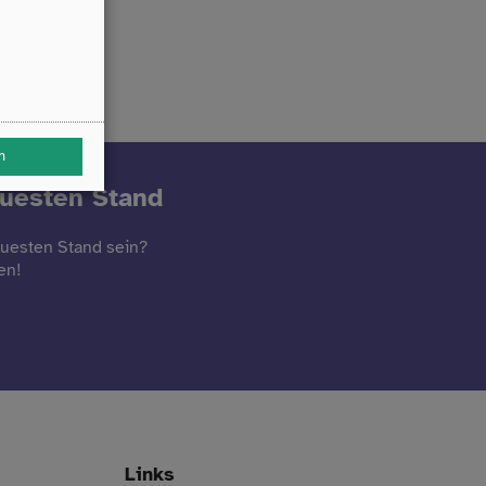
 Leinwand).
n
euesten Stand
euesten Stand sein?
en!
Links