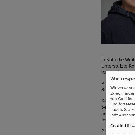
in Köln die Wei
Unterstützte K
ich Multiplikato
Wir respe
Privat habe ich
Wir verwende
Schlaganfalls u
Zweck finde
von Cookies 
Seit ich um die
und fortsetz
begeistert es m
haben. Sie k
und Kommunikati
(mit Ausnahm
mitteilen könne
Cookie-Hinwe
Privat bin ich 