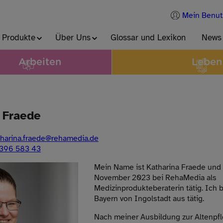
Mein Benut
 Produkte
Über Uns
Glossar und Lexikon
News
Arbeiten
Leben
 Fraede
harina.fraede
@
rehamedia.de
396 583 43
Mein Name ist Katharina Fraede und i
November 2023 bei RehaMedia als
Medizinprodukteberaterin tätig. Ich b
Bayern von Ingolstadt aus tätig.
Nach meiner Ausbildung zur Altenpfl