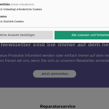
h höre gerne Musik und beschäftige mich mit Malerei (Acryl auf
entials
(immer erforderlich)
ck
:
Unbedingt erforderliche Cookies
tomo
ck
:
Statistik-Cookies
eine Auswahl bestätigen
Alle zulassen und fortsetze
Newsletter sind Sie immer auf dem n
eue Produkte informiert werden oder einfach immer auf dem n
nn freuen wir uns, wenn Sie sich zu unserem Newsletter anmeld
Jetzt anmelden
Reparaturservice