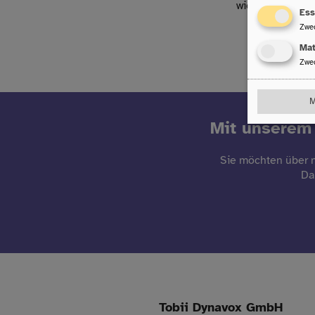
wie am Meer. Ic
Ess
Zwe
Ma
Zwe
M
Mit unserem 
Sie möchten über n
Da
Tobii Dynavox GmbH