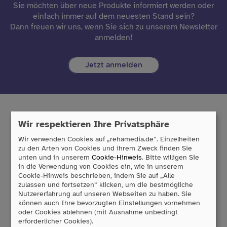
Sie möchten über neue Produkte informiert werden oder
einfach immer auf dem neuesten Stand sein?
Dann freuen wir uns, wenn Sie sich zu unserem Newsletter
anmelden!
Jetzt anmelden
Wir respektieren Ihre Privatsphäre
Tobii Dynavox GmbH
Wir verwenden Cookies auf „rehamedia.de“. Einzelheiten
Friedrich-Ebert-Straße 134
zu den Arten von Cookies und ihrem Zweck finden Sie
unten und in unserem
Cookie-Hinweis
. Bitte willigen Sie
47229 Duisburg
in die Verwendung von Cookies ein, wie in unserem
T:
0203/396 583 0
Cookie-Hinweis beschrieben, indem Sie auf „Alle
F:
0203/393 444 98
zulassen und fortsetzen“ klicken, um die bestmögliche
E:
info
@
rehamedia.de
Nutzererfahrung auf unseren Webseiten zu haben. Sie
können auch Ihre bevorzugten Einstellungen vornehmen
oder Cookies ablehnen (mit Ausnahme unbedingt
Reparaturservice
erforderlicher Cookies).