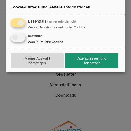
Technischer Support
Cookie-Hinweis und weitere Informationen
.
Mo. bis Do.: 8:00 – 16:30 Uhr
Fr.: 8:00 – 14:00 Uhr
T:
0203/396 583 63
Essentials
(immer erforderlich)
E:
technik
@
rehamedia.de
Zweck
:
Unbedingt erforderliche Cookies
Matomo
Links
Zweck
:
Statistik-Cookies
Kontakt
Meine Auswahl
Alle zulassen und
bestätigen
fortsetzen
Stellenangebote
Newsletter
Veranstaltungen
Downloads