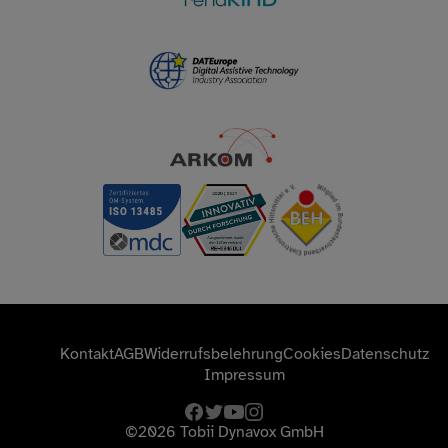
Kontakt
AGB
Widerrufsbelehrung
Cookies
Datenschutz
Impressum
facebook
twitter
youtube
instagram
©2026
Tobii Dynavox GmbH