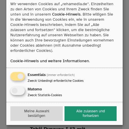
Funktionsumfang. Von der einfachen
Wir verwenden Cookies auf „rehamedia.de“. Einzelheiten
Sprachausgabe über Funktionen der
zu den Arten von Cookies und ihrem Zweck finden Sie
Umfeldsteuerung bis hin zu
unten und in unserem
Cookie-Hinweis
. Bitte willigen Sie
Computerzugang und
in die Verwendung von Cookies ein, wie in unserem
Fernkommunikation.
Cookie-Hinweis beschrieben, indem Sie auf „Alle
zulassen und fortsetzen“ klicken, um die bestmögliche
Mehr Info
Nutzererfahrung auf unseren Webseiten zu haben. Sie
können auch Ihre bevorzugten Einstellungen vornehmen
oder Cookies ablehnen (mit Ausnahme unbedingt
erforderlicher Cookies).
Cookie-Hinweis und weitere Informationen
.
Essentials
(immer erforderlich)
Zweck
:
Unbedingt erforderliche Cookies
Matomo
Zweck
:
Statistik-Cookies
Meine Auswahl
Alle zulassen und
bestätigen
fortsetzen