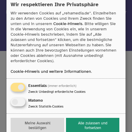
Wir respektieren Ihre Privatsphäre
einfach immer auf dem neuesten Stand sein?
Dann freuen wir uns, wenn Sie sich zu unserem Newsletter
Wir verwenden Cookies auf „rehamedia.de“. Einzelheiten
anmelden!
zu den Arten von Cookies und ihrem Zweck finden Sie
unten und in unserem
Cookie-Hinweis
. Bitte willigen Sie
in die Verwendung von Cookies ein, wie in unserem
Cookie-Hinweis beschrieben, indem Sie auf „Alle
Jetzt anmelden
zulassen und fortsetzen“ klicken, um die bestmögliche
Nutzererfahrung auf unseren Webseiten zu haben. Sie
können auch Ihre bevorzugten Einstellungen vornehmen
oder Cookies ablehnen (mit Ausnahme unbedingt
erforderlicher Cookies).
Cookie-Hinweis und weitere Informationen
.
Tobii Dynavox GmbH
Friedrich-Ebert-Straße 134
Essentials
(immer erforderlich)
47229 Duisburg
Zweck
:
Unbedingt erforderliche Cookies
T:
0203/396 583 0
F:
0203/393 444 98
Matomo
E:
info
@
rehamedia.de
Zweck
:
Statistik-Cookies
Reparaturservice
Meine Auswahl
Alle zulassen und
bestätigen
fortsetzen
Technischer Support