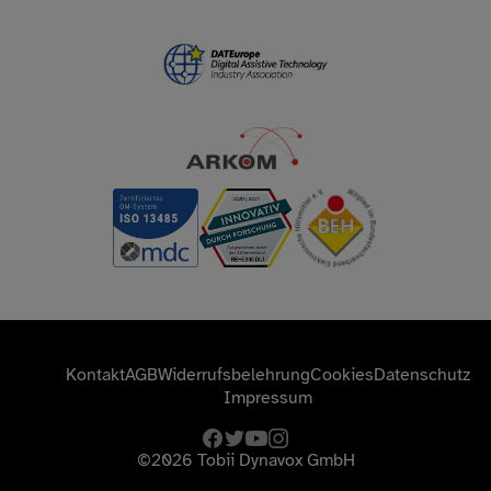
Kontakt
AGB
Widerrufsbelehrung
Cookies
Datenschutz
Impressum
facebook
twitter
youtube
instagram
©2026
Tobii Dynavox GmbH