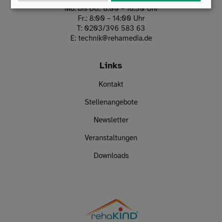
Mo. bis Do.: 8:00 – 16:30 Uhr
Fr.: 8:00 – 14:00 Uhr
T:
0203/396 583 63
E:
technik
@
rehamedia.de
Links
Kontakt
Stellenangebote
Newsletter
Veranstaltungen
Downloads