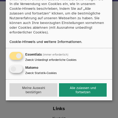
in die Verwendung von Cookies ein, wie in unserem
Cookie-Hinweis beschrieben, indem Sie auf „Alle
zulassen und fortsetzen“ klicken, um die bestmögliche
Nutzererfahrung auf unseren Webseiten zu haben. Sie
Tobii Dynavox GmbH
können auch Ihre bevorzugten Einstellungen vornehmen
oder Cookies ablehnen (mit Ausnahme unbedingt
Friedrich-Ebert-Straße 134
erforderlicher Cookies).
47229 Duisburg
T:
0203/396 583 0
Cookie-Hinweis und weitere Informationen
.
F:
0203/393 444 98
E:
info
@
rehamedia.de
Essentials
(immer erforderlich)
Zweck
:
Unbedingt erforderliche Cookies
Reparaturservice
Matomo
Technischer Support
Zweck
:
Statistik-Cookies
Mo. bis Do.: 8:00 – 16:30 Uhr
Fr.: 8:00 – 14:00 Uhr
Meine Auswahl
Alle zulassen und
T:
0203/396 583 63
bestätigen
fortsetzen
E:
technik
@
rehamedia.de
Links