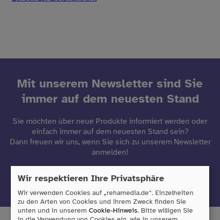
Mit unserem Newsletter sind Sie
immer auf dem neuesten Stand
Sie möchten über neue Produkte informiert werden oder
einfach immer auf dem neuesten Stand sein?
Dann freuen wir uns, wenn Sie sich zu unserem Newsletter
anmelden!
Wir respektieren Ihre Privatsphäre
Jetzt anmelden
Wir verwenden Cookies auf „rehamedia.de“. Einzelheiten
zu den Arten von Cookies und ihrem Zweck finden Sie
unten und in unserem
Cookie-Hinweis
. Bitte willigen Sie
in die Verwendung von Cookies ein, wie in unserem