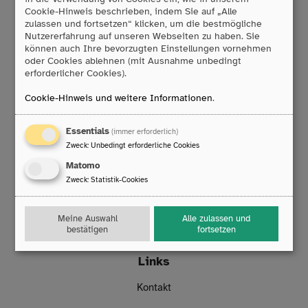
Cookie-Hinweis beschrieben, indem Sie auf „Alle
zulassen und fortsetzen“ klicken, um die bestmögliche
Tobii Dynavox GmbH
Nutzererfahrung auf unseren Webseiten zu haben. Sie
können auch Ihre bevorzugten Einstellungen vornehmen
Friedrich-Ebert-Straße 134
oder Cookies ablehnen (mit Ausnahme unbedingt
47229 Duisburg
erforderlicher Cookies).
T:
0203/396 583 0
F:
0203/393 444 98
Cookie-Hinweis und weitere Informationen
.
E:
info
@
rehamedia.de
Essentials
(immer erforderlich)
Reparaturservice
Zweck
:
Unbedingt erforderliche Cookies
Matomo
Technischer Support
Zweck
:
Statistik-Cookies
Mo. bis Do.: 8:00 – 16:30 Uhr
Fr.: 8:00 – 14:00 Uhr
T:
0203/396 583 63
Meine Auswahl
Alle zulassen und
E:
technik
@
rehamedia.de
bestätigen
fortsetzen
Links
Kontakt