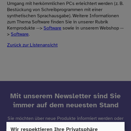
Umgang mit herkömmlichen PCs erleichtert werden (z. B.
Bestückung von Schreibprogrammen mit einer
synthetischen Sprachausgabe). Weitere Informationen
zum Thema Software finden Sie in unserer Rubrik
Kernprodukte -->
Software
sowie in unserem Webshop --
>
Software
.
Zurück zur Listenansicht
Mit unserem Newsletter sind Sie
immer auf dem neuesten Stand
Sie möchten über neue Produkte informiert werden oder
einfach immer auf dem neuesten Stand sein?
Wir respektieren Ihre Privatsphäre
Dann freuen wir uns, wenn Sie sich zu unserem Newsletter