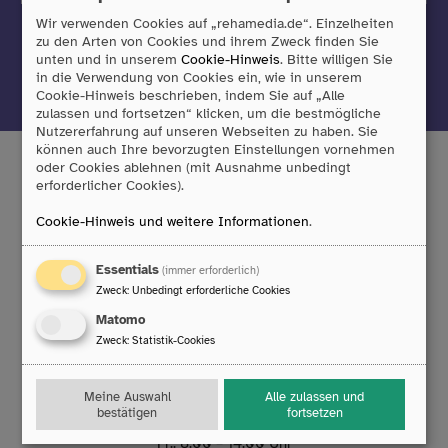
anmelden!
Wir verwenden Cookies auf „rehamedia.de“. Einzelheiten
zu den Arten von Cookies und ihrem Zweck finden Sie
unten und in unserem
Cookie-Hinweis
. Bitte willigen Sie
Jetzt anmelden
in die Verwendung von Cookies ein, wie in unserem
Cookie-Hinweis beschrieben, indem Sie auf „Alle
zulassen und fortsetzen“ klicken, um die bestmögliche
Nutzererfahrung auf unseren Webseiten zu haben. Sie
können auch Ihre bevorzugten Einstellungen vornehmen
oder Cookies ablehnen (mit Ausnahme unbedingt
erforderlicher Cookies).
Tobii Dynavox GmbH
Cookie-Hinweis und weitere Informationen
.
Friedrich-Ebert-Straße 134
47229 Duisburg
Essentials
(immer erforderlich)
T:
0203/396 583 0
Zweck
:
Unbedingt erforderliche Cookies
F:
0203/393 444 98
E:
info
@
rehamedia.de
Matomo
Zweck
:
Statistik-Cookies
Reparaturservice
Meine Auswahl
Alle zulassen und
Technischer Support
bestätigen
fortsetzen
Mo. bis Do.: 8:00 – 16:30 Uhr
Fr.: 8:00 – 14:00 Uhr