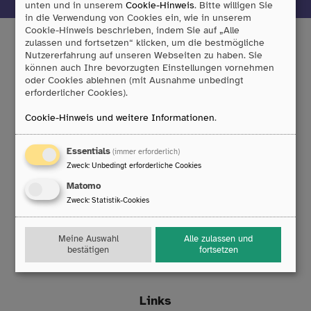
unten und in unserem
Cookie-Hinweis
. Bitte willigen Sie
in die Verwendung von Cookies ein, wie in unserem
Cookie-Hinweis beschrieben, indem Sie auf „Alle
zulassen und fortsetzen“ klicken, um die bestmögliche
Nutzererfahrung auf unseren Webseiten zu haben. Sie
können auch Ihre bevorzugten Einstellungen vornehmen
Tobii Dynavox GmbH
oder Cookies ablehnen (mit Ausnahme unbedingt
Friedrich-Ebert-Straße 134
erforderlicher Cookies).
47229 Duisburg
Cookie-Hinweis und weitere Informationen
.
T:
0203/396 583 0
F:
0203/393 444 98
E:
info
@
rehamedia.de
Essentials
(immer erforderlich)
Zweck
:
Unbedingt erforderliche Cookies
Reparaturservice
Matomo
Zweck
:
Statistik-Cookies
Technischer Support
Mo. bis Do.: 8:00 – 16:30 Uhr
Fr.: 8:00 – 14:00 Uhr
Meine Auswahl
Alle zulassen und
T:
0203/396 583 63
bestätigen
fortsetzen
E:
technik
@
rehamedia.de
Links