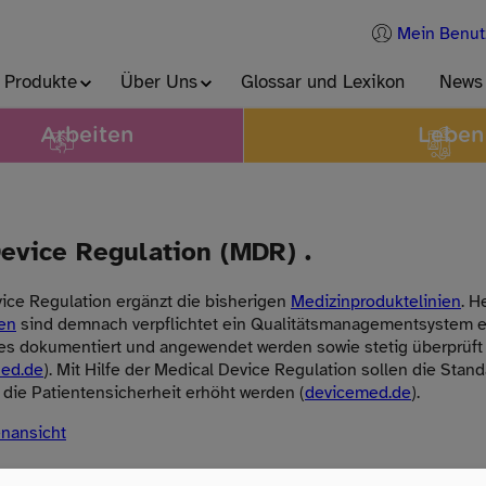
Mein Benut
 Produkte
Über Uns
Glossar und Lexikon
News
Arbeiten
Leben
evice Regulation (MDR) .
ice Regulation ergänzt die bisherigen
Medizinproduktelinien
. H
en
sind demnach verpflichtet ein Qualitätsmanagementsystem e
s dokumentiert und angewendet werden sowie stetig überprüft
ued.de
). Mit Hilfe der Medical Device Regulation sollen die Stand
die Patientensicherheit erhöht werden (
devicemed.de
).
enansicht