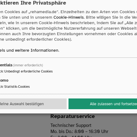
ktieren Ihre Privatsphäre
n Cookies auf „rehamedia.de“. Einzelheiten zu den Arten von Cookies
n Sie unten und in unserem
Cookie-Hinweis
. Bitte willigen Sie in die 
ein, wie in unserem Cookie-Hinweis beschrieben, indem Sie auf „Alle 
en“ klicken, um die bestmögliche Nutzererfahrung auf unseren Webseit
önnen auch Ihre bevorzugten Einstellungen vornehmen oder Cookies 
Newsletter sind Sie immer auf dem n
e unbedingt erforderlicher Cookies).
is und weitere Informationen
.
eue Produkte informiert werden oder einfach immer auf dem n
nn freuen wir uns, wenn Sie sich zu unserem Newsletter anmeld
entials
(immer erforderlich)
ck
:
Unbedingt erforderliche Cookies
Jetzt anmelden
tomo
ck
:
Statistik-Cookies
eine Auswahl bestätigen
Alle zulassen und fortsetze
Reparaturservice
Technischer Support
Mo. bis Do.: 8:00 – 16:30 Uhr