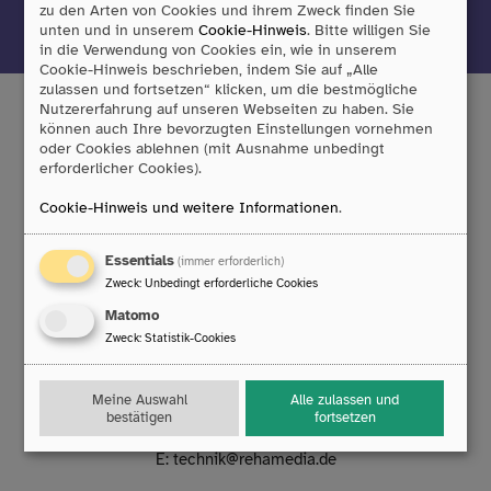
zu den Arten von Cookies und ihrem Zweck finden Sie
Jetzt anmelden
unten und in unserem
Cookie-Hinweis
. Bitte willigen Sie
in die Verwendung von Cookies ein, wie in unserem
Cookie-Hinweis beschrieben, indem Sie auf „Alle
zulassen und fortsetzen“ klicken, um die bestmögliche
Nutzererfahrung auf unseren Webseiten zu haben. Sie
können auch Ihre bevorzugten Einstellungen vornehmen
oder Cookies ablehnen (mit Ausnahme unbedingt
Tobii Dynavox GmbH
erforderlicher Cookies).
Friedrich-Ebert-Straße 134
Cookie-Hinweis und weitere Informationen
.
47229 Duisburg
T:
0203/396 583 0
F:
0203/393 444 98
Essentials
(immer erforderlich)
E:
info
@
rehamedia.de
Zweck
:
Unbedingt erforderliche Cookies
Matomo
Reparaturservice
Zweck
:
Statistik-Cookies
Technischer Support
Mo. bis Do.: 8:00 – 16:30 Uhr
Meine Auswahl
Alle zulassen und
Fr.: 8:00 – 14:00 Uhr
bestätigen
fortsetzen
T:
0203/396 583 63
E:
technik
@
rehamedia.de