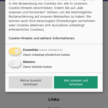
in die Verwendung von Cookies ein, wie in unserem
Cookie-Hinweis beschrieben, indem Sie auf „Alle
zulassen und fortsetzen“ klicken, um die bestmögliche
Nutzererfahrung auf unseren Webseiten zu haben. Sie
Tobii Dynavox GmbH
können auch Ihre bevorzugten Einstellungen vornehmen
oder Cookies ablehnen (mit Ausnahme unbedingt
Friedrich-Ebert-Straße 134
erforderlicher Cookies).
47229 Duisburg
T:
0203/396 583 0
Cookie-Hinweis und weitere Informationen
.
F:
0203/393 444 98
E:
info
@
rehamedia.de
Essentials
(immer erforderlich)
Zweck
:
Unbedingt erforderliche Cookies
Reparaturservice
Matomo
Technischer Support
Zweck
:
Statistik-Cookies
Mo. bis Do.: 8:00 – 16:30 Uhr
Fr.: 8:00 – 14:00 Uhr
Meine Auswahl
Alle zulassen und
T:
0203/396 583 63
bestätigen
fortsetzen
E:
technik
@
rehamedia.de
Links