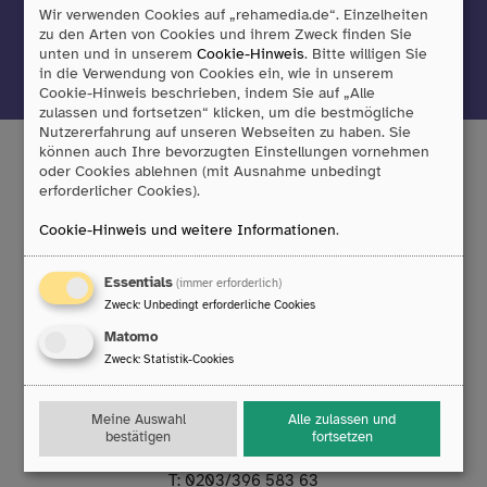
Wir verwenden Cookies auf „rehamedia.de“. Einzelheiten
zu den Arten von Cookies und ihrem Zweck finden Sie
unten und in unserem
Cookie-Hinweis
. Bitte willigen Sie
Jetzt anmelden
in die Verwendung von Cookies ein, wie in unserem
Cookie-Hinweis beschrieben, indem Sie auf „Alle
zulassen und fortsetzen“ klicken, um die bestmögliche
Nutzererfahrung auf unseren Webseiten zu haben. Sie
können auch Ihre bevorzugten Einstellungen vornehmen
oder Cookies ablehnen (mit Ausnahme unbedingt
erforderlicher Cookies).
Tobii Dynavox GmbH
Cookie-Hinweis und weitere Informationen
.
Friedrich-Ebert-Straße 134
47229 Duisburg
T:
0203/396 583 0
Essentials
(immer erforderlich)
F:
0203/393 444 98
Zweck
:
Unbedingt erforderliche Cookies
E:
info
@
rehamedia.de
Matomo
Zweck
:
Statistik-Cookies
Reparaturservice
Technischer Support
Meine Auswahl
Alle zulassen und
Mo. bis Do.: 8:00 – 16:30 Uhr
bestätigen
fortsetzen
Fr.: 8:00 – 14:00 Uhr
T:
0203/396 583 63