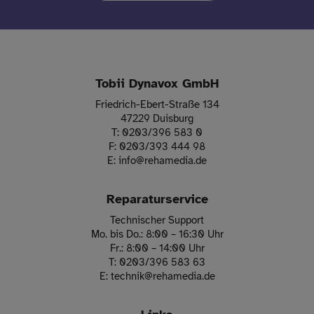
Tobii Dynavox GmbH
Friedrich-Ebert-Straße 134
47229 Duisburg
T:
0203/396 583 0
F:
0203/393 444 98
E:
info
@
rehamedia.de
Reparaturservice
Technischer Support
Mo. bis Do.: 8:00 – 16:30 Uhr
Fr.: 8:00 – 14:00 Uhr
T:
0203/396 583 63
E:
technik
@
rehamedia.de