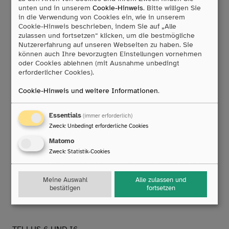
unten und in unserem
Cookie-Hinweis
. Bitte willigen Sie
TECHNISCHE DATEN:
in die Verwendung von Cookies ein, wie in unserem
Cookie-Hinweis beschrieben, indem Sie auf „Alle
Windows 10 Pro Betriebssystem
zulassen und fortsetzen“ klicken, um die bestmögliche
Intel Core i5 Prozessor
Nutzererfahrung auf unseren Webseiten zu haben. Sie
500 GB SD Harddrive
können auch Ihre bevorzugten Einstellungen vornehmen
8 GB Arbeitsspeicher
oder Cookies ablehnen (mit Ausnahme unbedingt
erforderlicher Cookies).
14“ kapazitiver Touchscreen (1920 x 1080 px)
4“ OLED Display (Rückseite)
Cookie-Hinweis und weitere Informationen
.
Abmessungen: 34,5 x 25 x 2-4 cm
Gewicht: 2,45 kg)
Essentials
1 integriertes Mikrofon
(immer erforderlich)
Zweck
:
Unbedingt erforderliche Cookies
4 integrierte Lautsprecher
5 Megapixel Frontkamera
Matomo
13 Megapixel Rückkamera (TiltCam)
Zweck
:
Statistik-Cookies
1 USB Anschluss
1 USB-C Anschluss
Meine Auswahl
Alle zulassen und
2 Taster Anschlüsse
bestätigen
fortsetzen
1 Kopfhörereingang (3,5 mm)