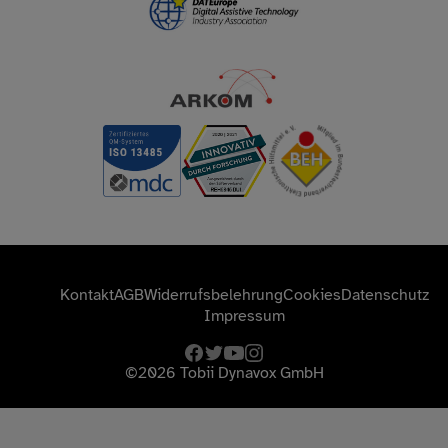
Kontakt
AGB
Widerrufsbelehrung
Cookies
Datenschutz
Impressum
facebook
twitter
youtube
instagram
©2026
Tobii Dynavox GmbH