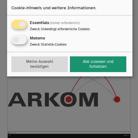
Kindern und Jugendlichen mit komplexen
Cookie-Hinweis und weitere Informationen
.
Kommunikationsbeeinträchtigungen. In: uk &
forschung_10 (Beilage der Unterstützten Kommunikation
Essentials
(immer erforderlich)
4/20).
Zweck
:
Unbedingt erforderliche Cookies
Willke, M./Sachse, S.K. (2019): Früher
Matomo
Schriftspracherwerb (Emergent Literacy). In J. Boenisch
Zweck
:
Statistik-Cookies
& S.K. Sachse (Hrsg.): Kompendium Unterstützte
Kommunikation. Stuttgart: Kohlhammer
Meine Auswahl
Alle zulassen und
bestätigen
fortsetzen