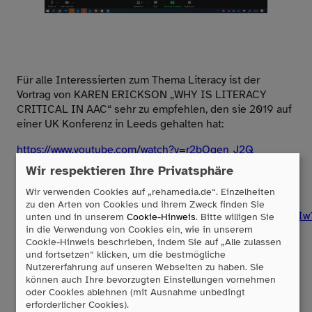
Für alle Interessierten zum Thema Literacy ist der
Vortrag von
KAREN ERICKSON „WHY IS LITERACY
CRITICAL IN AAC“
sehr zu empfehlen, den sie 2019 auf
einer UK Konferenz in Leeds gehalten hat:
https://www.youtube.com/watch?v=r2bOqen_J2Q
Wir respektieren Ihre Privatsphäre
sowie der
PODCAST VON DR. STEFANIE SACHSE AUF
SPOTIFY: LITERACY & UK
Wir verwenden Cookies auf „rehamedia.de“. Einzelheiten
zu den Arten von Cookies und ihrem Zweck finden Sie
https://open.spotify.com/show/4bFbn3C9K8bKbtEVKzNWIw
unten und in unserem
Cookie-Hinweis
. Bitte willigen Sie
si=u6QO-11ISuGPXDMOWze1Hw
in die Verwendung von Cookies ein, wie in unserem
Cookie-Hinweis beschrieben, indem Sie auf „Alle zulassen
und fortsetzen“ klicken, um die bestmögliche
UND IHRE PUBLIKATIONEN:
Nutzererfahrung auf unseren Webseiten zu haben. Sie
können auch Ihre bevorzugten Einstellungen vornehmen
Sachse, S.K. (2020): Stufenmodelle des
oder Cookies ablehnen (mit Ausnahme unbedingt
Schriftspracherwerbs und ein Emergent Literacy-Modell.
erforderlicher Cookies).
Orientierungshilfen für den Deutschunterricht mit