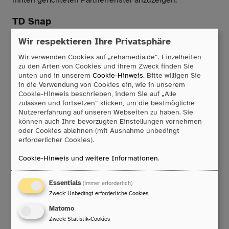
hinten gerichteten Partnerfenster anzuzeigen.
TD Snap
Wir respektieren Ihre Privatsphäre
Im Zentrum von TD Snap steht Core First. Core First ist
ein Seitenset, welches Kernwörter, Themen,
Wir verwenden Cookies auf „rehamedia.de“. Einzelheiten
Kommentare, Verhaltensunterstützung, Wortlisten und
zu den Arten von Cookies und ihrem Zweck finden Sie
Tastaturen bietet. Es ermöglicht ein systematisches
unten und in unserem
Cookie-Hinweis
. Bitte willigen Sie
Mitwachsen auf zwei Wegen. Zum einen besteht die
in die Verwendung von Cookies ein, wie in unserem
Cookie-Hinweis beschrieben, indem Sie auf „Alle
Möglichkeit im kleinen Raster anzufangen und dieses
zulassen und fortsetzen“ klicken, um die bestmögliche
schrittweise zu vergrößern. Der Kern bleibt dabei gleich.
Nutzererfahrung auf unseren Webseiten zu haben. Sie
Zum anderen kann im größeren Raster angefangen
können auch Ihre bevorzugten Einstellungen vornehmen
werden und Inhalte werden nachträglich eingeblendet.
oder Cookies ablehnen (mit Ausnahme unbedingt
Diese Möglichkeiten unterstützen einen kontinuierlichen
erforderlicher Cookies).
Aufbau des Wortschatzes und nutzen den Vorteil des
Cookie-Hinweis und weitere Informationen
.
motorischen Lernens durch das zielgerichtete und
systematische Einführen von neuem Vokabular. Das
Vokabular kann durch Funktionen wie Drag & Drop und
Essentials
(immer erforderlich)
schnellen Funktionen zum Verknüpfen gut angepasst
Zweck
:
Unbedingt erforderliche Cookies
werden. Zudem steht eine Suchfunktion zur Verfügung.
Matomo
Neben der Symbolkommunikation bietet Snap und Core
Zweck
:
Statistik-Cookies
First die Möglichkeit über Schriftsprache zu