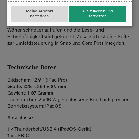
kommunizieren. Hierfür steht eine Tastatur sowie die
Strategie LiterAACy zur Verfügung. Im LiterAACy sind die
Meine Auswahl
Alle zulassen und
bestätigen
fortsetzen
Wörter nicht in Kategorien eingeordnet, sondern nach
Anfangsbuchstaben sortiert. Hierdurch können Nutzer
Wörter schneller aufrufen und die Lese- und
Schreibfähigkeit wird gefördert. Zusätzlich ist eine Seite
zur Umfeldsteuerung in Snap und Core First integriert.
Technische Daten
Bildschirm: 12,9 ” (iPad Pro)
Größe: 328 × 254 × 89 mm
Gewicht: 1107 Gramm
Lautsprecher: 2 × 10 W geschlossene Box-Lautsprecher
Bertriebssystem: iPadOS
Anschlüsse:
1 × Thunderbolt/USB 4 (iPadOS-Gerät)
1 × USB-C