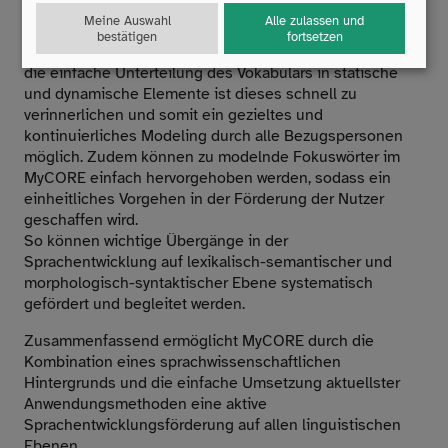
Meine Auswahl
Alle zulassen und
Im praktischen Einsatz des MyCORE lassen sich zwei
bestätigen
fortsetzen
wichtige Anwendungsprinzipien einfach umsetzen: Durch
die einfache Unterteilung des Vokabulars in statische
und dynamische Elemente ist dieses schnell zu
verinnerlichen und somit ein gezieltes und
kontinuierliches Modeling durch alle Bezugspersonen
möglich. Zudem können zu modelnde Fokuswörter im
MyCORE einfach hervorgehoben werden, sodass ein
einheitliches Vorgehen in der Förderung der Nutzer
geschaffen wird.
So können wichtige Übergänge in der
Sprachentwicklung auf lexikalisch-semantischer und
morphologisch-syntaktischer Ebene systematisch
gefördert und begleitet werden.
Zusammenfassend ermöglicht MyCORE durch die
Kombination eines sprachwissenschaftlichen
Hintergrunds und die einfache Umsetzung aktuellster
Anwendungsmethoden eine aktive
Sprachentwicklungsförderung auf allen linguistischen
Ebenen.