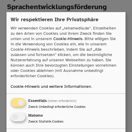
Sprachentwicklungsförderung
Wir respektieren Ihre Privatsphäre
Ein weiterer Baustein des Kommunikationskonzeptes
sind Informationen und Materialien zur Unterstützung
Wir verwenden Cookies auf „rehamedia.de“. Einzelheiten
der Sprachentwicklung (Wortschatz, Grammatik,
zu den Arten von Cookies und ihrem Zweck finden Sie
Mehrwortäußerungen etc.) unter besonderer
unten und in unserem
Cookie-Hinweis
. Bitte willigen Sie
in die Verwendung von Cookies ein, wie in unserem
Berücksichtigung von Literacy-Angeboten (z.B. Bücher
Cookie-Hinweis beschrieben, indem Sie auf „Alle
anschauen, Laute hören).
zulassen und fortsetzen“ klicken, um die bestmögliche
Nutzererfahrung auf unseren Webseiten zu haben. Sie
Die linguistische Basis des MyCORE bilden
können auch Ihre bevorzugten Einstellungen vornehmen
wissenschaftliche Wortschatzanalysen gesprochener
oder Cookies ablehnen (mit Ausnahme unbedingt
Sprache von Kindern und Jugendlichen mit und ohne
erforderlicher Cookies).
Förderbedarf.
Als Konsequenz bildet das MyCORE ein umfassendes
Cookie-Hinweis und weitere Informationen
.
Vokabular ab, das unterschiedlichen Alters- und
Fähigkeitsstufen angepasst werden kann. Zudem sind
Essentials
(immer erforderlich)
nahezu alle grammatikalischen Regeln der deutschen
Zweck
:
Unbedingt erforderliche Cookies
Sprache anwendbar, sodass neben einfachen Ein- und
Matomo
Zweiwortäußerungen auch komplexe Sätze selbstständig
Zweck
:
Statistik-Cookies
gebildet werden können. So ist es möglich Förderziele
auf allen Stufen der Sprachentwicklung festzulegen.